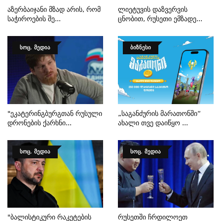
Აზერბაიჯანი Მზად Არის, Რომ
Ლიეტუვის Დაზვერვის
Საჭიროების Შე...
Ცნობით, Რუსეთი Ემზადე...
ᲡᲝᲪ. ᲛᲔᲓᲘᲐ
ᲑᲘᲖᲜᲔᲡᲘ
"ეკატერინგბურგთან Რუსული
„საგანძურის Მარათონში“
Დრონების Ქარხნი...
Ახალი Თვე Დაიწყო ...
ᲡᲝᲪ. ᲛᲔᲓᲘᲐ
ᲡᲝᲪ. ᲛᲔᲓᲘᲐ
"ბალისტიკური Რაკეტების
Რუსეთში Ჩრდილოეთ