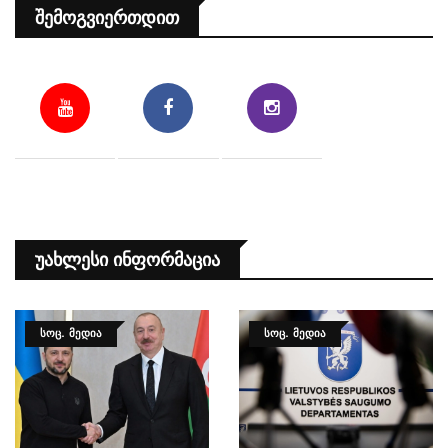
Შემოგვიერთდით
Უახლესი Ინფორმაცია
ᲡᲝᲪ. ᲛᲔᲓᲘᲐ
ᲡᲝᲪ. ᲛᲔᲓᲘᲐ