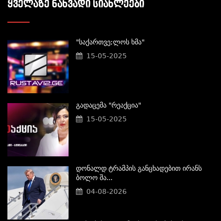
ᲧᲕᲔᲚᲐᲖᲔ ᲜᲐᲮᲕᲐᲓᲘ ᲡᲘᲐᲮᲚᲔᲔᲑᲘ
"საქართვე;ლოს Ხმა"
15-05-2025
Გადაცემა "რეაქცია"
15-05-2025
Დონალდ Ტრამპის Განცხადებით Ირანს
Ბოლო Შა...
04-08-2026