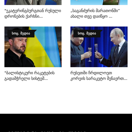
"ეკატერინგბურგთან Რუსული
„საგანძურის Მარათონში“
Დრონების Ქარხნი...
Ახალი Თვე Დაიწყო ...
ᲡᲝᲪ. ᲛᲔᲓᲘᲐ
ᲡᲝᲪ. ᲛᲔᲓᲘᲐ
"ბალისტიკური Რაკეტების
Რუსეთში Ჩრდილოეთ
Გადამჭრელი Სისტემ...
Კორეის Სარაკეტო Შენაერთ...