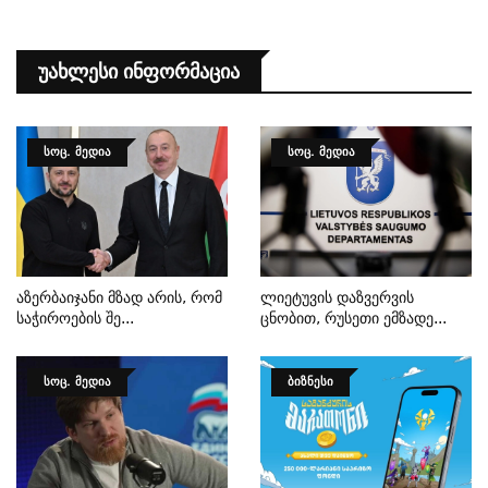
Უახლესი Ინფორმაცია
ᲡᲝᲪ. ᲛᲔᲓᲘᲐ
ᲡᲝᲪ. ᲛᲔᲓᲘᲐ
Აზერბაიჯანი Მზად Არის, Რომ
Ლიეტუვის Დაზვერვის
Საჭიროების Შე...
Ცნობით, Რუსეთი Ემზადე...
ᲡᲝᲪ. ᲛᲔᲓᲘᲐ
ᲑᲘᲖᲜᲔᲡᲘ