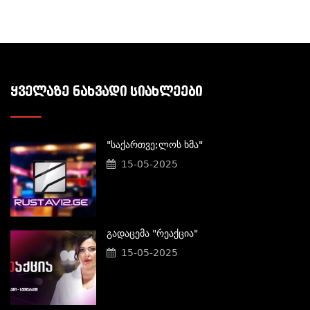
ᲧᲕᲔᲚᲐᲖᲔ ᲜᲐᲮᲕᲐᲓᲘ ᲡᲘᲐᲮᲚᲔᲔᲑᲘ
"საქართვე;ლოს Ხმა"
15-05-2025
Გადაცემა "რეაქცია"
15-05-2025