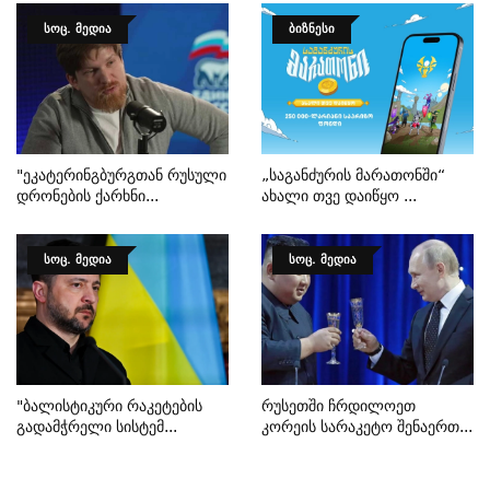
ᲡᲝᲪ. ᲛᲔᲓᲘᲐ
ᲑᲘᲖᲜᲔᲡᲘ
"ეკატერინგბურგთან Რუსული
„საგანძურის Მარათონში“
Დრონების Ქარხნი...
Ახალი Თვე Დაიწყო ...
ᲡᲝᲪ. ᲛᲔᲓᲘᲐ
ᲡᲝᲪ. ᲛᲔᲓᲘᲐ
"ბალისტიკური Რაკეტების
Რუსეთში Ჩრდილოეთ
Გადამჭრელი Სისტემ...
Კორეის Სარაკეტო Შენაერთ...