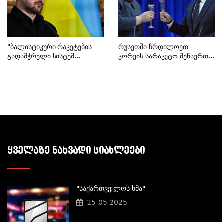
"ბალისტიკური Რაკეტების
Რუსეთში Ჩრდილოეთ
Გადამჭრელი Სისტემ...
Კორეის Სარაკეტო Შენაერთ...
ᲧᲕᲔᲚᲐᲖᲔ ᲜᲐᲮᲕᲐᲓᲘ ᲡᲘᲐᲮᲚᲔᲔᲑᲘ
"საქართვე;ლოს Ხმა"
15-05-2025