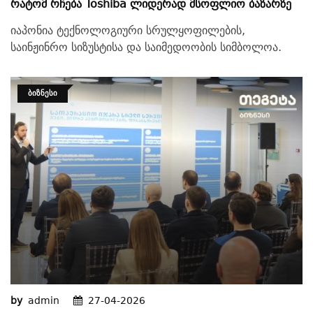
Რატომ Რჩება Toshiba Ლიდერად Მსოფლიო Ბაზარზე
იაპონია ტექნოლოგიური სრულყოფილების,
საინჟინრო სიზუსტისა და საიმედოობის სიმბოლოა.
ᲑᲘᲖᲜᲔᲡᲘ
by
admin
27-04-2026