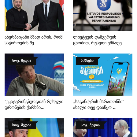
Აზერბაიჯანი Მზად Არის, Რომ
Ლიეტუვის Დაზვერვის
Საჭიროების Შე...
Ცნობით, Რუსეთი Ემზადე...
ᲡᲝᲪ. ᲛᲔᲓᲘᲐ
ᲑᲘᲖᲜᲔᲡᲘ
"ეკატერინგბურგთან Რუსული
„საგანძურის Მარათონში“
Დრონების Ქარხნი...
Ახალი Თვე Დაიწყო ...
ᲡᲝᲪ. ᲛᲔᲓᲘᲐ
ᲡᲝᲪ. ᲛᲔᲓᲘᲐ