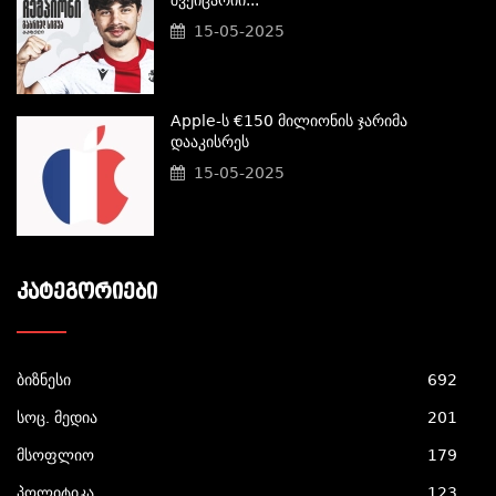
Შვეიცარიი...
15-05-2025
Apple-Ს €150 Მილიონის Ჯარიმა
Დააკისრეს
15-05-2025
ᲙᲐᲢᲔᲒᲝᲠᲘᲔᲑᲘ
ბიზნესი
692
სოც. მედია
201
მსოფლიო
179
პოლიტიკა
123