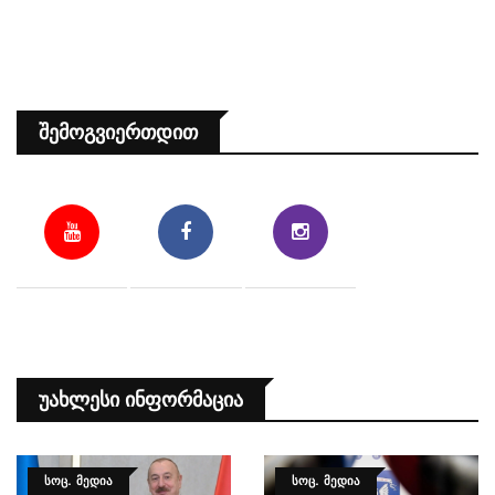
Შემოგვიერთდით
Უახლესი Ინფორმაცია
ᲡᲝᲪ. ᲛᲔᲓᲘᲐ
ᲡᲝᲪ. ᲛᲔᲓᲘᲐ