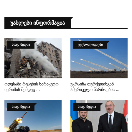
Უახლესი Ინფორმაცია
ᲡᲝᲪ. ᲛᲔᲓᲘᲐ
ᲢᲔᲥᲜᲝᲚᲝᲒᲘᲔᲑᲘ
Ოდესაში Რუსების Სარაკეტო
Უკრაინა Თურქეთისგან
Იერიშის Შემდეგ ...
Ამერიკული Წარმოების ...
ᲡᲝᲪ. ᲛᲔᲓᲘᲐ
ᲡᲝᲪ. ᲛᲔᲓᲘᲐ