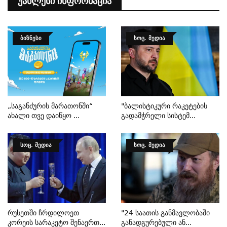
Უახლესი Ინფორმაცია
ᲑᲘᲖᲜᲔᲡᲘ
ᲡᲝᲪ. ᲛᲔᲓᲘᲐ
„საგანძურის Მარათონში“
"ბალისტიკური Რაკეტების
Ახალი Თვე Დაიწყო ...
Გადამჭრელი Სისტემ...
ᲡᲝᲪ. ᲛᲔᲓᲘᲐ
ᲡᲝᲪ. ᲛᲔᲓᲘᲐ
Რუსეთში Ჩრდილოეთ
"24 Საათის Განმავლობაში
Კორეის Სარაკეტო Შენაერთ...
Განადგურებული Ან...