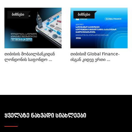
ᲑᲘᲖᲜᲔᲡᲘ
ᲑᲘᲖᲜᲔᲡᲘ
Თიბისის Მობაილბანკიდან
Თიბისიმ Global Finance-
Ლონდონის Საფონდო ...
Ისგან Კიდევ Ერთი ...
ᲧᲕᲔᲚᲐᲖᲔ ᲜᲐᲮᲕᲐᲓᲘ ᲡᲘᲐᲮᲚᲔᲔᲑᲘ