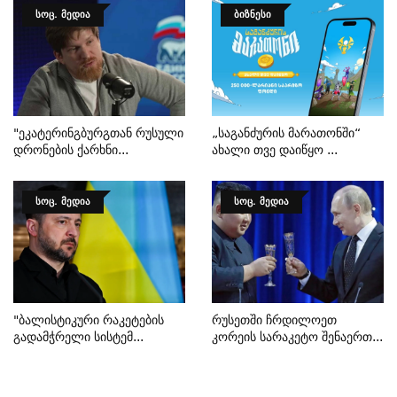
ᲡᲝᲪ. ᲛᲔᲓᲘᲐ
ᲑᲘᲖᲜᲔᲡᲘ
"ეკატერინგბურგთან Რუსული
„საგანძურის Მარათონში“
Დრონების Ქარხნი...
Ახალი Თვე Დაიწყო ...
ᲡᲝᲪ. ᲛᲔᲓᲘᲐ
ᲡᲝᲪ. ᲛᲔᲓᲘᲐ
"ბალისტიკური Რაკეტების
Რუსეთში Ჩრდილოეთ
Გადამჭრელი Სისტემ...
Კორეის Სარაკეტო Შენაერთ...