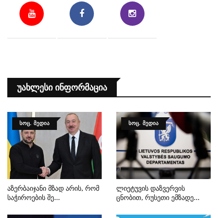
Უახლესი Ინფორმაცია
ᲡᲝᲪ. ᲛᲔᲓᲘᲐ
ᲡᲝᲪ. ᲛᲔᲓᲘᲐ
Აზერბაიჯანი Მზად Არის, Რომ
Ლიეტუვის Დაზვერვის
Საჭიროების Შე...
Ცნობით, Რუსეთი Ემზადე...