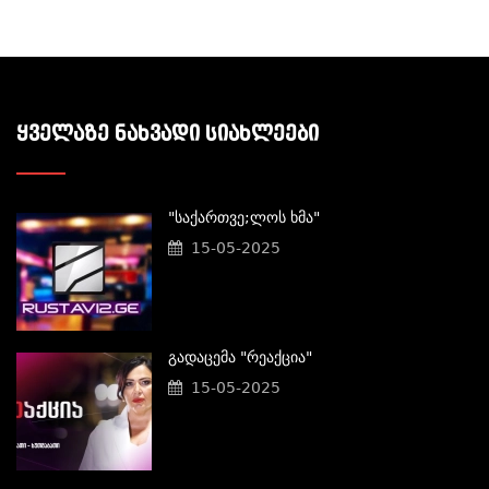
ᲧᲕᲔᲚᲐᲖᲔ ᲜᲐᲮᲕᲐᲓᲘ ᲡᲘᲐᲮᲚᲔᲔᲑᲘ
"საქართვე;ლოს Ხმა"
15-05-2025
Გადაცემა "რეაქცია"
15-05-2025