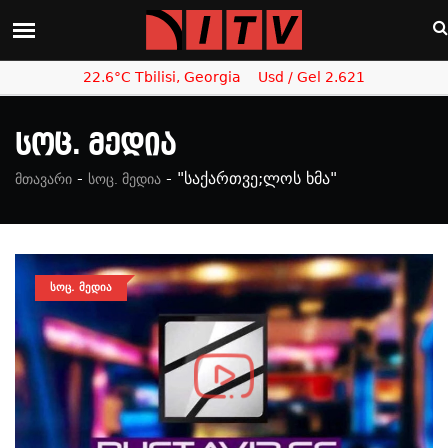
22.6°C Tbilisi, Georgia
Usd / Gel 2.621
Სოც. Მედია
-
-
"საქართვე;ლოს ხმა"
მთავარი
სოც. მედია
ᲡᲝᲪ. ᲛᲔᲓᲘᲐ