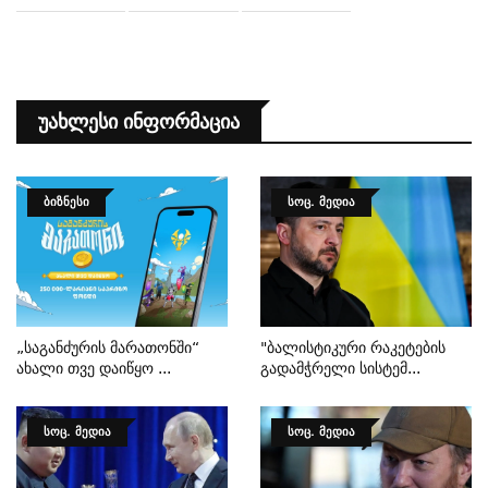
Უახლესი Ინფორმაცია
ᲑᲘᲖᲜᲔᲡᲘ
ᲡᲝᲪ. ᲛᲔᲓᲘᲐ
„საგანძურის Მარათონში“
"ბალისტიკური Რაკეტების
Ახალი Თვე Დაიწყო ...
Გადამჭრელი Სისტემ...
ᲡᲝᲪ. ᲛᲔᲓᲘᲐ
ᲡᲝᲪ. ᲛᲔᲓᲘᲐ