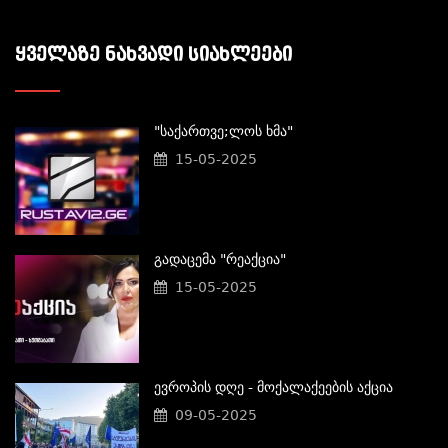
ᲧᲕᲔᲚᲐᲖᲔ ᲜᲐᲮᲕᲐᲓᲘ ᲡᲘᲐᲮᲚᲔᲔᲑᲘ
"საქართვე;ლოს Ხმა"
15-05-2025
Გადაცემა "რეაქცია"
15-05-2025
Ევროპის Დღე - Მოქალაქეების Აქცია
09-05-2025