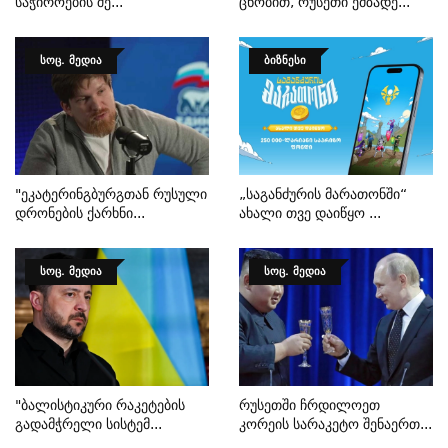
Საჭიროების Შე...
Ცნობით, Რუსეთი Ემზადე...
ᲡᲝᲪ. ᲛᲔᲓᲘᲐ
ᲑᲘᲖᲜᲔᲡᲘ
"ეკატერინგბურგთან Რუსული
„საგანძურის Მარათონში“
Დრონების Ქარხნი...
Ახალი Თვე Დაიწყო ...
ᲡᲝᲪ. ᲛᲔᲓᲘᲐ
ᲡᲝᲪ. ᲛᲔᲓᲘᲐ
"ბალისტიკური Რაკეტების
Რუსეთში Ჩრდილოეთ
Გადამჭრელი Სისტემ...
Კორეის Სარაკეტო Შენაერთ...