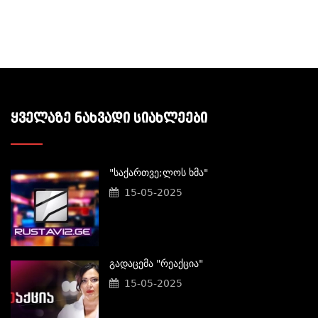
ᲧᲕᲔᲚᲐᲖᲔ ᲜᲐᲮᲕᲐᲓᲘ ᲡᲘᲐᲮᲚᲔᲔᲑᲘ
"საქართვე;ლოს Ხმა"
15-05-2025
Გადაცემა "რეაქცია"
15-05-2025