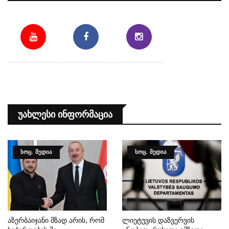
Უახლესი Ინფორმაცია
ᲡᲝᲪ. ᲛᲔᲓᲘᲐ
ᲡᲝᲪ. ᲛᲔᲓᲘᲐ
Აზერბაიჯანი Მზად Არის, Რომ
Ლიეტუვის Დაზვერვის