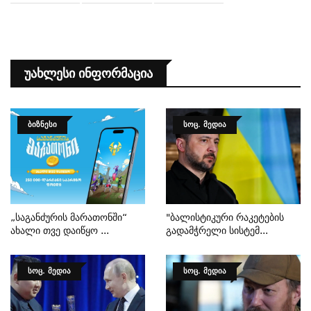
Უახლესი Ინფორმაცია
ᲑᲘᲖᲜᲔᲡᲘ
ᲡᲝᲪ. ᲛᲔᲓᲘᲐ
„საგანძურის Მარათონში“
"ბალისტიკური Რაკეტების
Ახალი Თვე Დაიწყო ...
Გადამჭრელი Სისტემ...
ᲡᲝᲪ. ᲛᲔᲓᲘᲐ
ᲡᲝᲪ. ᲛᲔᲓᲘᲐ