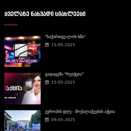
ᲧᲕᲔᲚᲐᲖᲔ ᲜᲐᲮᲕᲐᲓᲘ ᲡᲘᲐᲮᲚᲔᲔᲑᲘ
"საქართვე;ლოს Ხმა"
15-05-2025
Გადაცემა "რეაქცია"
15-05-2025
Ევროპის Დღე - Მოქალაქეების Აქცია
09-05-2025