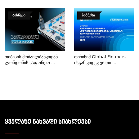
ᲑᲘᲖᲜᲔᲡᲘ
ᲑᲘᲖᲜᲔᲡᲘ
Თიბისის Მობაილბანკიდან
Თიბისიმ Global Finance-
Ლონდონის Საფონდო ...
Ისგან Კიდევ Ერთი ...
ᲧᲕᲔᲚᲐᲖᲔ ᲜᲐᲮᲕᲐᲓᲘ ᲡᲘᲐᲮᲚᲔᲔᲑᲘ