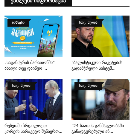
Უახლესი Ინფორმაცია
ᲑᲘᲖᲜᲔᲡᲘ
ᲡᲝᲪ. ᲛᲔᲓᲘᲐ
„საგანძურის Მარათონში“
"ბალისტიკური Რაკეტების
Ახალი Თვე Დაიწყო ...
Გადამჭრელი Სისტემ...
ᲡᲝᲪ. ᲛᲔᲓᲘᲐ
ᲡᲝᲪ. ᲛᲔᲓᲘᲐ
Რუსეთში Ჩრდილოეთ
"24 Საათის Განმავლობაში
Კორეის Სარაკეტო Შენაერთ...
Განადგურებული Ან...