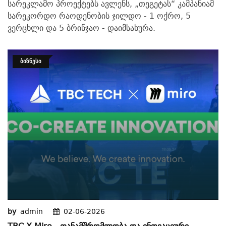
სარეკლამო პროექტებს ავლენს, „თეგეტას“ კამპანიამ
სარეკორდო რაოდენობის ჯილდო - 1 ოქრო, 5
ვერცხლი და 5 ბრინჯაო - დაიმსახურა.
ᲑᲘᲖᲜᲔᲡᲘ
by
admin
02-06-2026