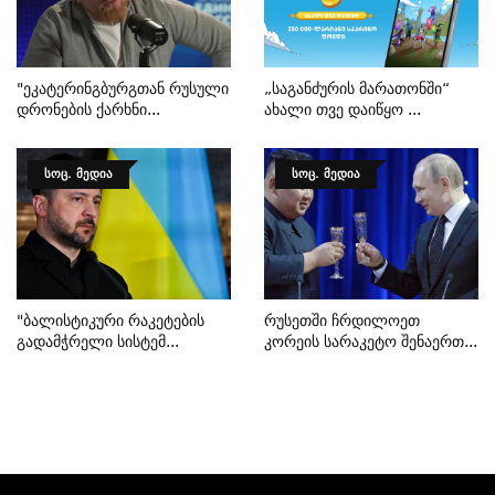
"ეკატერინგბურგთან Რუსული
„საგანძურის Მარათონში“
Დრონების Ქარხნი...
Ახალი Თვე Დაიწყო ...
ᲡᲝᲪ. ᲛᲔᲓᲘᲐ
ᲡᲝᲪ. ᲛᲔᲓᲘᲐ
"ბალისტიკური Რაკეტების
Რუსეთში Ჩრდილოეთ
Გადამჭრელი Სისტემ...
Კორეის Სარაკეტო Შენაერთ...