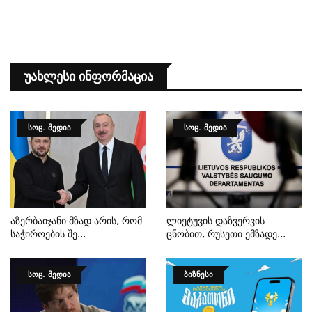
Უახლესი Ინფორმაცია
ᲡᲝᲪ. ᲛᲔᲓᲘᲐ
ᲡᲝᲪ. ᲛᲔᲓᲘᲐ
Აზერბაიჯანი Მზად Არის, Რომ
Ლიეტუვის Დაზვერვის
Საჭიროების Შე...
Ცნობით, Რუსეთი Ემზადე...
ᲡᲝᲪ. ᲛᲔᲓᲘᲐ
ᲑᲘᲖᲜᲔᲡᲘ