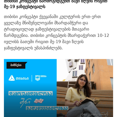
Თიბისი Კონცეპტი Წარმოგიდგენთ Შავი Ზღვის Რიგით
Მე-19 Ჯაზფესტივალს
თიბისი კონცეპტი ქვეყანაში კულტურის ერთ-ერთ
ყველაზე მნიშვნელოვანი მხარდამჭერი და
ტრადიციულად ჯაზფესტივალების მთავარი
წარმდგენია. თიბისი კონცეპტის მხარდაჭერით 10-12
ივლისს ბათუმი რიგით მე-19 შავი ზღვის
ჯაზფესტივალს უმასპინძლებს.
ᲑᲘᲖᲜᲔᲡᲘ