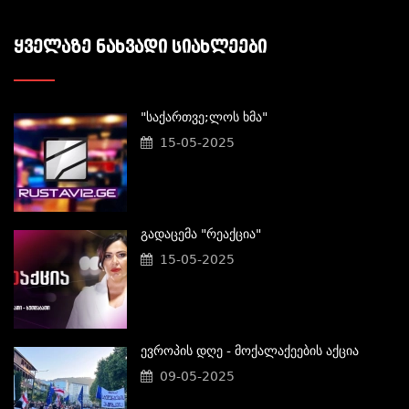
ᲧᲕᲔᲚᲐᲖᲔ ᲜᲐᲮᲕᲐᲓᲘ ᲡᲘᲐᲮᲚᲔᲔᲑᲘ
"საქართვე;ლოს Ხმა"
15-05-2025
Გადაცემა "რეაქცია"
15-05-2025
Ევროპის Დღე - Მოქალაქეების Აქცია
09-05-2025