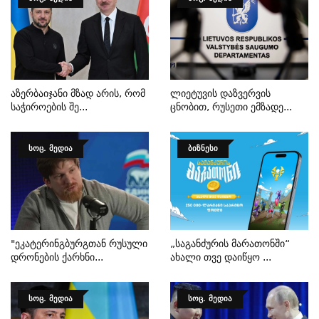
Აზერბაიჯანი Მზად Არის, Რომ
Ლიეტუვის Დაზვერვის
Საჭიროების Შე...
Ცნობით, Რუსეთი Ემზადე...
ᲡᲝᲪ. ᲛᲔᲓᲘᲐ
ᲑᲘᲖᲜᲔᲡᲘ
"ეკატერინგბურგთან Რუსული
„საგანძურის Მარათონში“
Დრონების Ქარხნი...
Ახალი Თვე Დაიწყო ...
ᲡᲝᲪ. ᲛᲔᲓᲘᲐ
ᲡᲝᲪ. ᲛᲔᲓᲘᲐ