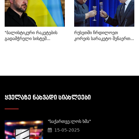
"ბალისტიკური Რაკეტების
Რუსეთში Ჩრდილოეთ
Გადამჭრელი Სისტემ...
Კორეის Სარაკეტო Შენაერთ...
ᲧᲕᲔᲚᲐᲖᲔ ᲜᲐᲮᲕᲐᲓᲘ ᲡᲘᲐᲮᲚᲔᲔᲑᲘ
"საქართვე;ლოს Ხმა"
15-05-2025