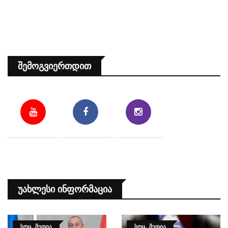
Შემოგვიერთდით
Უახლესი Ინფორმაცია
ᲡᲝᲪ. ᲛᲔᲓᲘᲐ
ᲡᲝᲪ. ᲛᲔᲓᲘᲐ