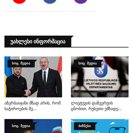
Უახლესი Ინფორმაცია
ᲡᲝᲪ. ᲛᲔᲓᲘᲐ
ᲡᲝᲪ. ᲛᲔᲓᲘᲐ
Აზერბაიჯანი Მზად Არის, Რომ
Ლიეტუვის Დაზვერვის
Საჭიროების Შე...
Ცნობით, Რუსეთი Ემზადე...
ᲡᲝᲪ. ᲛᲔᲓᲘᲐ
ᲑᲘᲖᲜᲔᲡᲘ