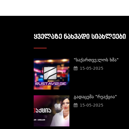
ᲧᲕᲔᲚᲐᲖᲔ ᲜᲐᲮᲕᲐᲓᲘ ᲡᲘᲐᲮᲚᲔᲔᲑᲘ
"საქართვე;ლოს Ხმა"
15-05-2025
Გადაცემა "რეაქცია"
15-05-2025