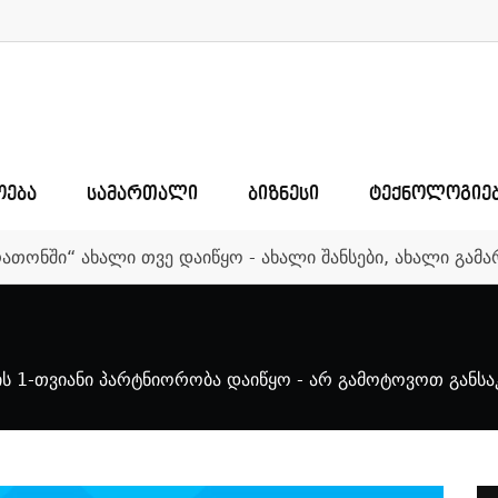
ᲝᲔᲑᲐ
ᲡᲐᲛᲐᲠᲗᲐᲚᲘ
ᲑᲘᲖᲜᲔᲡᲘ
ᲢᲔᲥᲜᲝᲚᲝᲒᲘᲔ
რათონში“ ახალი თვე დაიწყო - ახალი შანსები, ახალი გა
-ის 1-თვიანი პარტნიორობა დაიწყო - არ გამოტოვოთ განს