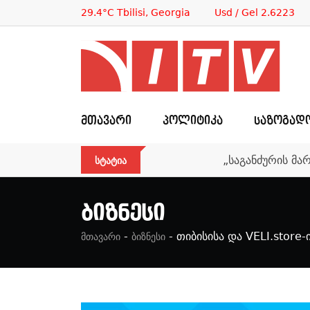
29.4°C Tbilisi, Georgia
Usd / Gel 2.6223
ᲛᲗᲐᲕᲐᲠᲘ
ᲞᲝᲚᲘᲢᲘᲙᲐ
ᲡᲐᲖᲝᲒᲐᲓ
„საგანძურის მა
ᲡᲢᲐᲢᲘᲐ
Ბიზნესი
-
-
თიბისისა და VELI.store
მთავარი
ბიზნესი