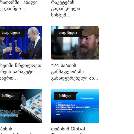
რათონში“ Ახალი
Რაკეტების
ე Დაიწყო ...
Გადამჭრელი
Სისტემ...
ᲡᲝᲪ. ᲛᲔᲓᲘᲐ
ᲡᲝᲪ. ᲛᲔᲓᲘᲐ
უსეთში Ჩრდილოეთ
"24 Საათის
რეის Სარაკეტო
Განმავლობაში
ნაერთ...
Განადგურებული Ან...
ᲑᲘᲖᲜᲔᲡᲘ
ᲑᲘᲖᲜᲔᲡᲘ
ბისის
Თიბისიმ Global