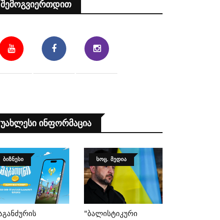
Შემოგვიერთდით
Უახლესი Ინფორმაცია
ᲑᲘᲖᲜᲔᲡᲘ
ᲡᲝᲪ. ᲛᲔᲓᲘᲐ
აგანძურის
"ბალისტიკური