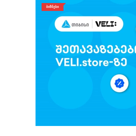
ᲑᲘᲖᲜᲔᲡᲘ