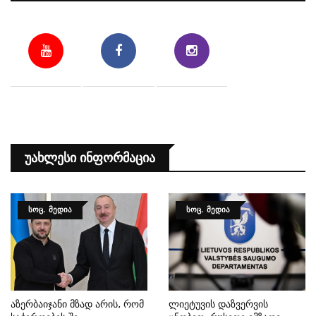
Უახლესი Ინფორმაცია
ᲡᲝᲪ. ᲛᲔᲓᲘᲐ
ᲡᲝᲪ. ᲛᲔᲓᲘᲐ
Აზერბაიჯანი Მზად Არის, Რომ
Ლიეტუვის Დაზვერვის