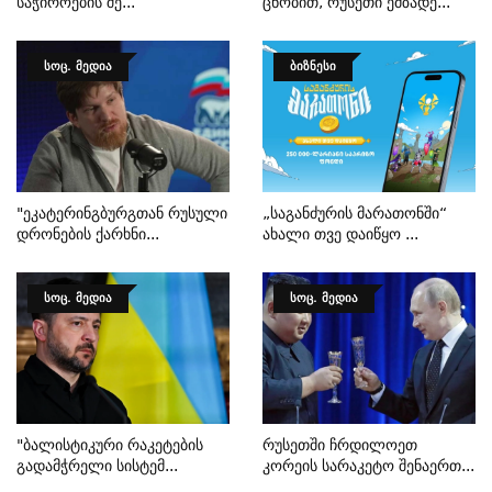
Საჭიროების Შე...
Ცნობით, Რუსეთი Ემზადე...
ᲡᲝᲪ. ᲛᲔᲓᲘᲐ
ᲑᲘᲖᲜᲔᲡᲘ
"ეკატერინგბურგთან Რუსული
„საგანძურის Მარათონში“
Დრონების Ქარხნი...
Ახალი Თვე Დაიწყო ...
ᲡᲝᲪ. ᲛᲔᲓᲘᲐ
ᲡᲝᲪ. ᲛᲔᲓᲘᲐ
"ბალისტიკური Რაკეტების
Რუსეთში Ჩრდილოეთ
Გადამჭრელი Სისტემ...
Კორეის Სარაკეტო Შენაერთ...