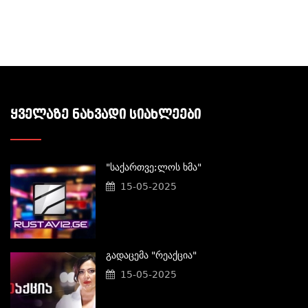
ᲧᲕᲔᲚᲐᲖᲔ ᲜᲐᲮᲕᲐᲓᲘ ᲡᲘᲐᲮᲚᲔᲔᲑᲘ
"საქართვე;ლოს Ხმა"
15-05-2025
Გადაცემა "რეაქცია"
15-05-2025