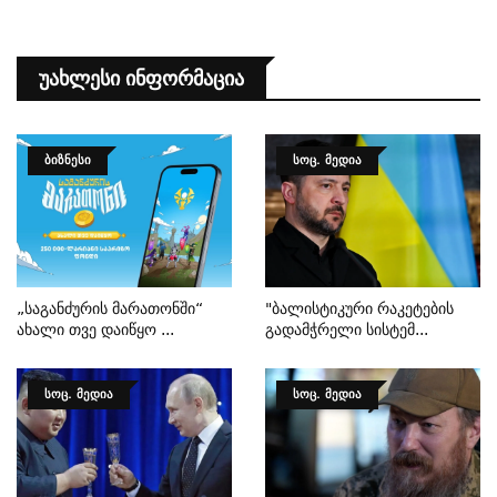
Უახლესი Ინფორმაცია
ᲑᲘᲖᲜᲔᲡᲘ
ᲡᲝᲪ. ᲛᲔᲓᲘᲐ
„საგანძურის Მარათონში“
"ბალისტიკური Რაკეტების
Ახალი Თვე Დაიწყო ...
Გადამჭრელი Სისტემ...
ᲡᲝᲪ. ᲛᲔᲓᲘᲐ
ᲡᲝᲪ. ᲛᲔᲓᲘᲐ