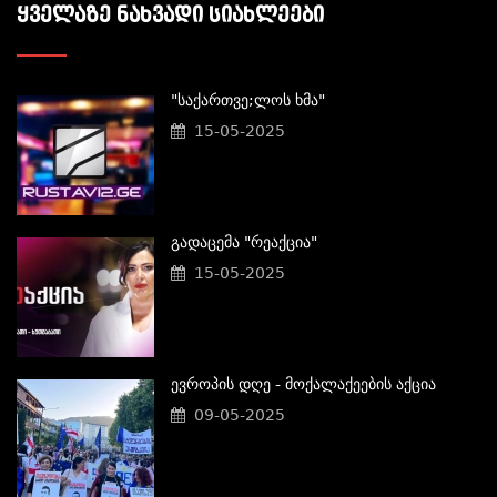
ᲧᲕᲔᲚᲐᲖᲔ ᲜᲐᲮᲕᲐᲓᲘ ᲡᲘᲐᲮᲚᲔᲔᲑᲘ
"საქართვე;ლოს Ხმა"
15-05-2025
Გადაცემა "რეაქცია"
15-05-2025
Ევროპის Დღე - Მოქალაქეების Აქცია
09-05-2025