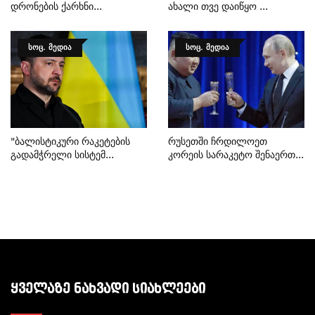
Დრონების Ქარხნი...
Ახალი Თვე Დაიწყო ...
ᲡᲝᲪ. ᲛᲔᲓᲘᲐ
ᲡᲝᲪ. ᲛᲔᲓᲘᲐ
"ბალისტიკური Რაკეტების
Რუსეთში Ჩრდილოეთ
Გადამჭრელი Სისტემ...
Კორეის Სარაკეტო Შენაერთ...
ᲧᲕᲔᲚᲐᲖᲔ ᲜᲐᲮᲕᲐᲓᲘ ᲡᲘᲐᲮᲚᲔᲔᲑᲘ