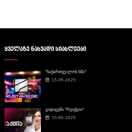
ᲧᲕᲔᲚᲐᲖᲔ ᲜᲐᲮᲕᲐᲓᲘ ᲡᲘᲐᲮᲚᲔᲔᲑᲘ
"საქართვე;ლოს Ხმა"
15-05-2025
Გადაცემა "რეაქცია"
15-05-2025