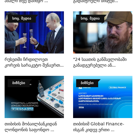
Ახალი Თვე Დაიწყო ...
Გადამჭრელი Სისტემ...
ᲡᲝᲪ. ᲛᲔᲓᲘᲐ
ᲡᲝᲪ. ᲛᲔᲓᲘᲐ
Რუსეთში Ჩრდილოეთ
"24 Საათის Განმავლობაში
Კორეის Სარაკეტო Შენაერთ...
Განადგურებული Ან...
ᲑᲘᲖᲜᲔᲡᲘ
ᲑᲘᲖᲜᲔᲡᲘ
Თიბისის Მობაილბანკიდან
Თიბისიმ Global Finance-
Ლონდონის Საფონდო ...
Ისგან Კიდევ Ერთი ...