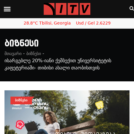
28.8°C Tbilisi, Georgia
Usd / Gel 2.6229
Ბიზნესი
-
-
მთავარი
ბიზნესი
ისარგებლე 20%-იანი ქეშბექით უნივერსიტეტის
კაფეტერიაში- თიბისი ახალი თაობისთვის
ᲑᲘᲖᲜᲔᲡᲘ