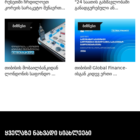
Რუსეთში Ჩრდილოეთ
"24 Საათის Განმავლობაში
Კორეის Სარაკეტო Შენაერთ...
Განადგურებული Ან...
ᲑᲘᲖᲜᲔᲡᲘ
ᲑᲘᲖᲜᲔᲡᲘ
Თიბისის Მობაილბანკიდან
Თიბისიმ Global Finance-
Ლონდონის Საფონდო ...
Ისგან Კიდევ Ერთი ...
ᲧᲕᲔᲚᲐᲖᲔ ᲜᲐᲮᲕᲐᲓᲘ ᲡᲘᲐᲮᲚᲔᲔᲑᲘ