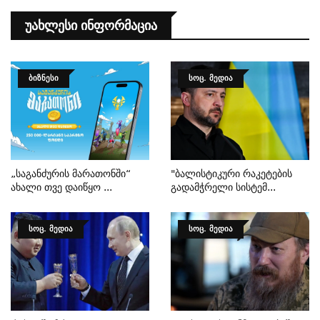
Უახლესი Ინფორმაცია
ᲑᲘᲖᲜᲔᲡᲘ
ᲡᲝᲪ. ᲛᲔᲓᲘᲐ
„საგანძურის Მარათონში“
"ბალისტიკური Რაკეტების
Ახალი Თვე Დაიწყო ...
Გადამჭრელი Სისტემ...
ᲡᲝᲪ. ᲛᲔᲓᲘᲐ
ᲡᲝᲪ. ᲛᲔᲓᲘᲐ