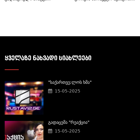
ᲧᲕᲔᲚᲐᲖᲔ ᲜᲐᲮᲕᲐᲓᲘ ᲡᲘᲐᲮᲚᲔᲔᲑᲘ
"საქართვე;ლოს Ხმა"
15-05-2025
Გადაცემა "რეაქცია"
15-05-2025