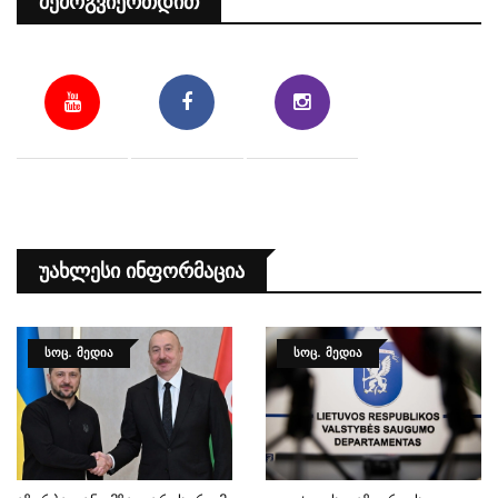
Შემოგვიერთდით
Უახლესი Ინფორმაცია
ᲡᲝᲪ. ᲛᲔᲓᲘᲐ
ᲡᲝᲪ. ᲛᲔᲓᲘᲐ