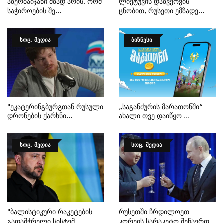
Აზერბაიჯანი Მზად Არის, Რომ
Ლიეტუვის Დაზვერვის
Საჭიროების Შე...
Ცნობით, Რუსეთი Ემზადე...
ᲡᲝᲪ. ᲛᲔᲓᲘᲐ
ᲑᲘᲖᲜᲔᲡᲘ
"ეკატერინგბურგთან Რუსული
„საგანძურის Მარათონში“
Დრონების Ქარხნი...
Ახალი Თვე Დაიწყო ...
ᲡᲝᲪ. ᲛᲔᲓᲘᲐ
ᲡᲝᲪ. ᲛᲔᲓᲘᲐ
"ბალისტიკური Რაკეტების
Რუსეთში Ჩრდილოეთ
Გადამჭრელი Სისტემ...
Კორეის Სარაკეტო Შენაერთ...