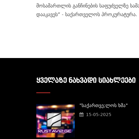
მოსამართლის განჩინების საფუძველზე ს
დააკავეს“ - საქართველოს პროკურატურა.
ᲧᲕᲔᲚᲐᲖᲔ ᲜᲐᲮᲕᲐᲓᲘ ᲡᲘᲐᲮᲚᲔᲔᲑᲘ
"საქართვე;ლოს Ხმა"
15-05-2025