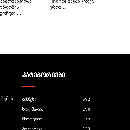
ბაილბანკიდან
Finance-Ისგან Კიდევ
ონდონის
Ერთი ...
ფონდო ...
ᲙᲐᲢᲔᲒᲝᲠᲘᲔᲑᲘ
 Შუშის
ბიზნესი
692
სოც. მედია
198
მსოფლიო
179
პოლიტიკა
123