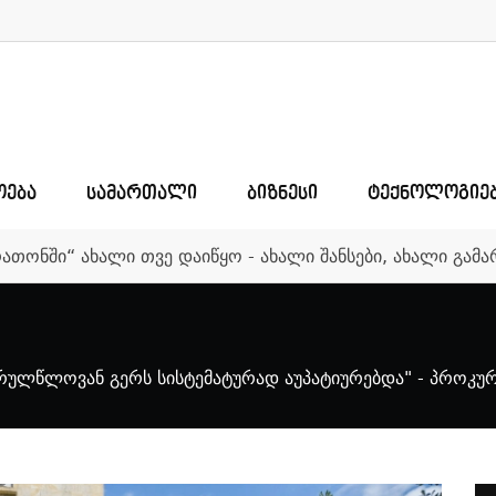
ᲝᲔᲑᲐ
ᲡᲐᲛᲐᲠᲗᲐᲚᲘ
ᲑᲘᲖᲜᲔᲡᲘ
ᲢᲔᲥᲜᲝᲚᲝᲒᲘᲔ
რათონში“ ახალი თვე დაიწყო - ახალი შანსები, ახალი გა
ულწლოვან გერს სისტემატურად აუპატიურებდა" - პროკუ