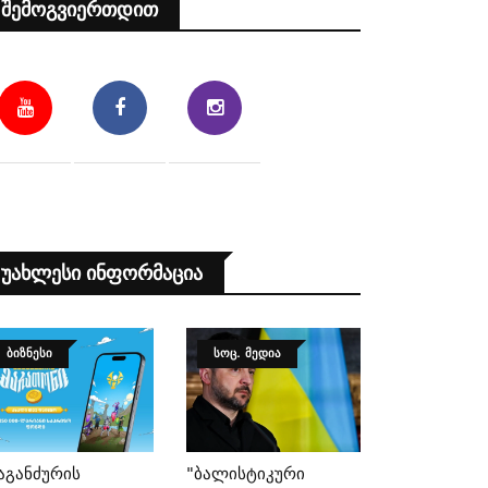
Შემოგვიერთდით
Უახლესი Ინფორმაცია
ᲑᲘᲖᲜᲔᲡᲘ
ᲡᲝᲪ. ᲛᲔᲓᲘᲐ
აგანძურის
"ბალისტიკური