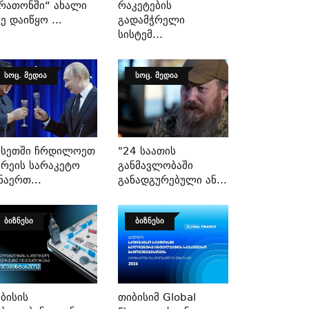
რათონში“ Ახალი
Რაკეტების
ე Დაიწყო ...
Გადამჭრელი
Სისტემ...
ᲡᲝᲪ. ᲛᲔᲓᲘᲐ
ᲡᲝᲪ. ᲛᲔᲓᲘᲐ
უსეთში Ჩრდილოეთ
"24 Საათის
რეის Სარაკეტო
Განმავლობაში
ნაერთ...
Განადგურებული Ან...
ᲑᲘᲖᲜᲔᲡᲘ
ᲑᲘᲖᲜᲔᲡᲘ
ბისის
Თიბისიმ Global