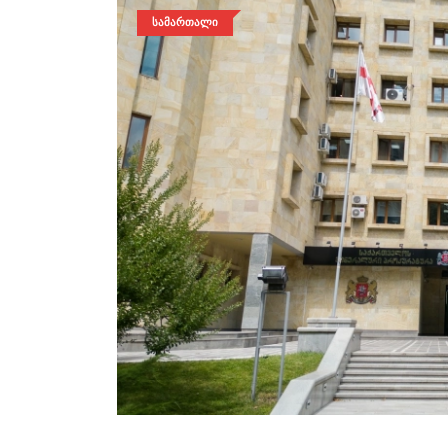
ᲡᲐᲛᲐᲠᲗᲐᲚᲘ