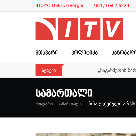
31.3°C Tbilisi, Georgia
Usd / Gel 2.6223
ᲛᲗᲐᲕᲐᲠᲘ
ᲞᲝᲚᲘᲢᲘᲙᲐ
ᲡᲐᲖᲝᲒᲐᲓ
„საგანძურის მა
ᲡᲢᲐᲢᲘᲐ
Სამართალი
-
-
"ბრალდებული არასრ
მთავარი
სამართალი