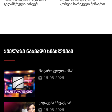
Გადამჭრელი Სისტემ...
Კორეის Სარაკეტო Შენაერთ...
ᲧᲕᲔᲚᲐᲖᲔ ᲜᲐᲮᲕᲐᲓᲘ ᲡᲘᲐᲮᲚᲔᲔᲑᲘ
"საქართვე;ლოს Ხმა"
15-05-2025
Გადაცემა "რეაქცია"
15-05-2025