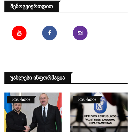
Შემოგვიერთდით
Უახლესი Ინფორმაცია
ᲡᲝᲪ. ᲛᲔᲓᲘᲐ
ᲡᲝᲪ. ᲛᲔᲓᲘᲐ