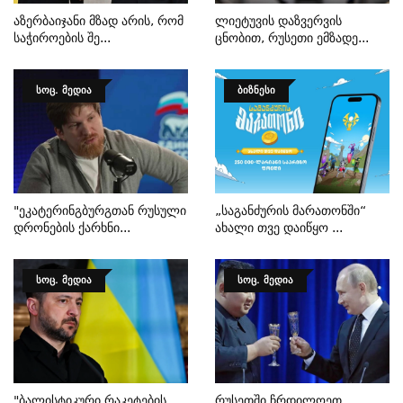
Აზერბაიჯანი Მზად Არის, Რომ
Ლიეტუვის Დაზვერვის
Საჭიროების Შე...
Ცნობით, Რუსეთი Ემზადე...
ᲡᲝᲪ. ᲛᲔᲓᲘᲐ
ᲑᲘᲖᲜᲔᲡᲘ
"ეკატერინგბურგთან Რუსული
„საგანძურის Მარათონში“
Დრონების Ქარხნი...
Ახალი Თვე Დაიწყო ...
ᲡᲝᲪ. ᲛᲔᲓᲘᲐ
ᲡᲝᲪ. ᲛᲔᲓᲘᲐ
"ბალისტიკური Რაკეტების
Რუსეთში Ჩრდილოეთ