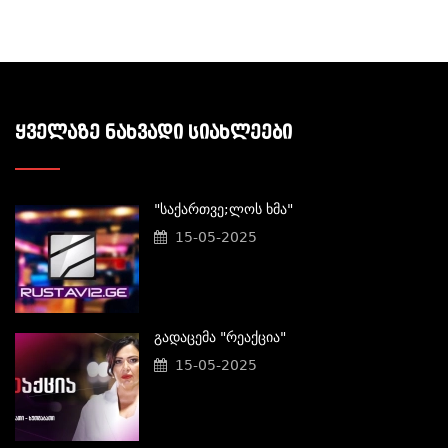
ᲧᲕᲔᲚᲐᲖᲔ ᲜᲐᲮᲕᲐᲓᲘ ᲡᲘᲐᲮᲚᲔᲔᲑᲘ
"საქართვე;ლოს Ხმა"
15-05-2025
Გადაცემა "რეაქცია"
15-05-2025