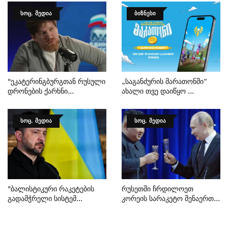
ᲡᲝᲪ. ᲛᲔᲓᲘᲐ
ᲑᲘᲖᲜᲔᲡᲘ
"ეკატერინგბურგთან Რუსული
„საგანძურის Მარათონში“
Დრონების Ქარხნი...
Ახალი Თვე Დაიწყო ...
ᲡᲝᲪ. ᲛᲔᲓᲘᲐ
ᲡᲝᲪ. ᲛᲔᲓᲘᲐ
"ბალისტიკური Რაკეტების
Რუსეთში Ჩრდილოეთ
Გადამჭრელი Სისტემ...
Კორეის Სარაკეტო Შენაერთ...