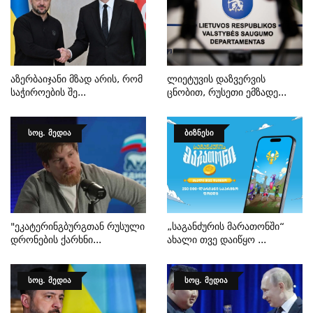
Აზერბაიჯანი Მზად Არის, Რომ
Ლიეტუვის Დაზვერვის
Საჭიროების Შე...
Ცნობით, Რუსეთი Ემზადე...
ᲡᲝᲪ. ᲛᲔᲓᲘᲐ
ᲑᲘᲖᲜᲔᲡᲘ
"ეკატერინგბურგთან Რუსული
„საგანძურის Მარათონში“
Დრონების Ქარხნი...
Ახალი Თვე Დაიწყო ...
ᲡᲝᲪ. ᲛᲔᲓᲘᲐ
ᲡᲝᲪ. ᲛᲔᲓᲘᲐ