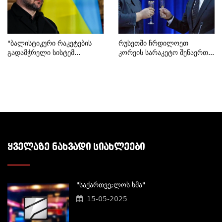
"ბალისტიკური Რაკეტების
Რუსეთში Ჩრდილოეთ
Გადამჭრელი Სისტემ...
Კორეის Სარაკეტო Შენაერთ...
ᲧᲕᲔᲚᲐᲖᲔ ᲜᲐᲮᲕᲐᲓᲘ ᲡᲘᲐᲮᲚᲔᲔᲑᲘ
"საქართვე;ლოს Ხმა"
15-05-2025