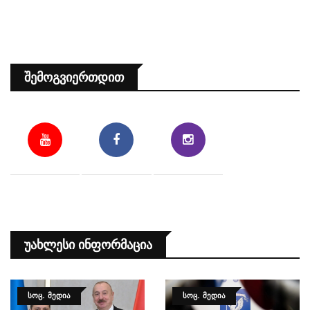
Შემოგვიერთდით
Უახლესი Ინფორმაცია
ᲡᲝᲪ. ᲛᲔᲓᲘᲐ
ᲡᲝᲪ. ᲛᲔᲓᲘᲐ