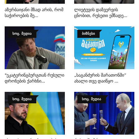
Აზერბაიჯანი Მზად Არის, Რომ
Ლიეტუვის Დაზვერვის
Საჭიროების Შე...
Ცნობით, Რუსეთი Ემზადე...
ᲡᲝᲪ. ᲛᲔᲓᲘᲐ
ᲑᲘᲖᲜᲔᲡᲘ
"ეკატერინგბურგთან Რუსული
„საგანძურის Მარათონში“
Დრონების Ქარხნი...
Ახალი Თვე Დაიწყო ...
ᲡᲝᲪ. ᲛᲔᲓᲘᲐ
ᲡᲝᲪ. ᲛᲔᲓᲘᲐ