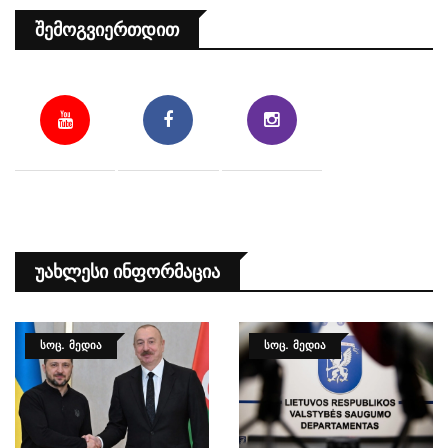
Შემოგვიერთდით
Უახლესი Ინფორმაცია
ᲡᲝᲪ. ᲛᲔᲓᲘᲐ
ᲡᲝᲪ. ᲛᲔᲓᲘᲐ