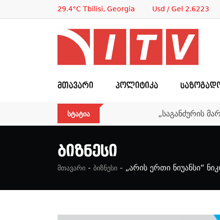
29.4°C Tbilisi, Georgia
Usd / Gel 2.6223
ᲛᲗᲐᲕᲐᲠᲘ
ᲞᲝᲚᲘᲢᲘᲙᲐ
ᲡᲐᲖᲝᲒᲐᲓ
„საგანძურის მა
ᲡᲢᲐᲢᲘᲐ
Ბიზნესი
-
-
„არის ერთი ნიუანსი“ ნ
მთავარი
ბიზნესი