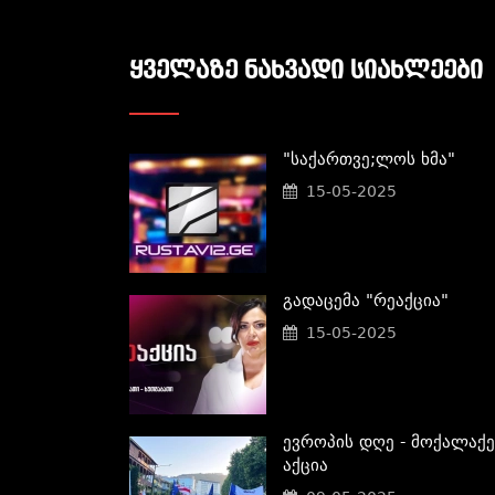
ᲧᲕᲔᲚᲐᲖᲔ ᲜᲐᲮᲕᲐᲓᲘ ᲡᲘᲐᲮᲚᲔᲔᲑᲘ
"საქართვე;ლოს Ხმა"
15-05-2025
Გადაცემა "რეაქცია"
15-05-2025
Ევროპის Დღე - Მოქალაქე
Აქცია