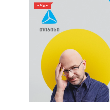
ᲑᲘᲖᲜᲔᲡᲘ