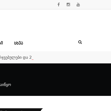
ᲑᲘ
ᲡᲮᲕᲐ
მარჯვებულები და 250 000-ლარიანი საპრიზო ფონდი
დაიწყო