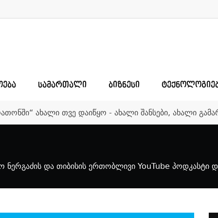
ᲝᲔᲑᲐ
ᲡᲐᲛᲐᲠᲗᲐᲚᲘ
ᲑᲘᲖᲜᲔᲡᲘ
ᲢᲔᲥᲜᲝᲚᲝᲒᲘᲔ
რათონში“ ახალი თვე დაიწყო - ახალი შანსები, ახალი გა
იკო ნერგაძის და თიბისის ერთობლივი YouTube პოდკასტი 