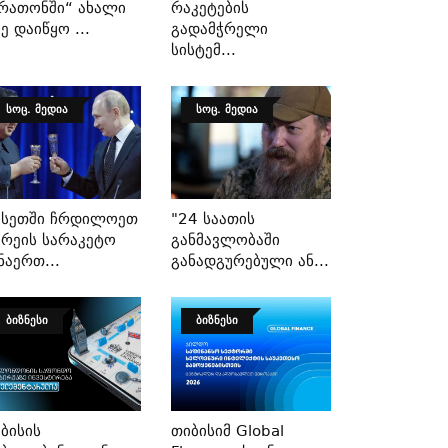
რათონში“ Ახალი
Რაკეტების
ე Დაიწყო ...
Გადამჭრელი
Სისტემ...
ᲡᲝᲪ. ᲛᲔᲓᲘᲐ
ᲡᲝᲪ. ᲛᲔᲓᲘᲐ
უსეთში Ჩრდილოეთ
"24 Საათის
რეის Სარაკეტო
Განმავლობაში
ნაერთ...
Განადგურებული Ან...
ᲑᲘᲖᲜᲔᲡᲘ
ᲑᲘᲖᲜᲔᲡᲘ
ბისის
Თიბისიმ Global