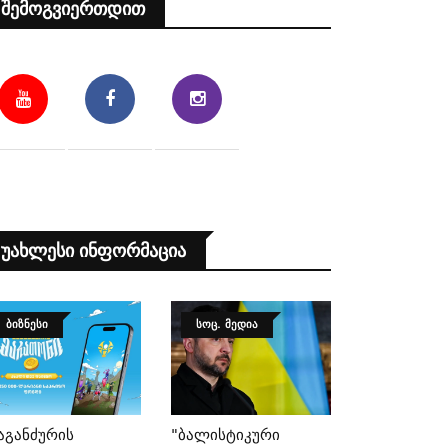
Შემოგვიერთდით
Უახლესი Ინფორმაცია
ᲑᲘᲖᲜᲔᲡᲘ
ᲡᲝᲪ. ᲛᲔᲓᲘᲐ
აგანძურის
"ბალისტიკური