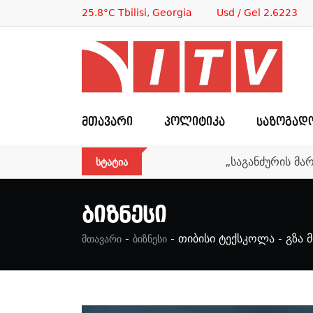
25.8°C Tbilisi, Georgia
Usd / Gel 2.6223
ᲛᲗᲐᲕᲐᲠᲘ
ᲞᲝᲚᲘᲢᲘᲙᲐ
ᲡᲐᲖᲝᲒᲐᲓ
„საგანძურის მა
ᲡᲢᲐᲢᲘᲐ
Ბიზნესი
-
-
თიბისი ტექსკოლა - გზა
მთავარი
ბიზნესი