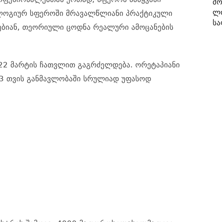
Მო
Ლ
ლოგიურ
სფეროში
მრავალწლიანი
პრაქტიკული
Სა
ებიან
,
თეორიული
ცოდნა
რეალური
ამოცანების
22
მარტის
ჩათვლით
გაგრძელდება
.
ორეტაპიანი
3
თვის
განმავლობაში
სრულიად
უფასოდ