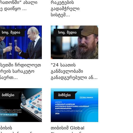
რათონში“ Ახალი
Რაკეტების
ე Დაიწყო ...
Გადამჭრელი
Სისტემ...
ᲡᲝᲪ. ᲛᲔᲓᲘᲐ
ᲡᲝᲪ. ᲛᲔᲓᲘᲐ
უსეთში Ჩრდილოეთ
"24 Საათის
რეის Სარაკეტო
Განმავლობაში
ნაერთ...
Განადგურებული Ან...
ᲑᲘᲖᲜᲔᲡᲘ
ᲑᲘᲖᲜᲔᲡᲘ
ბისის
Თიბისიმ Global