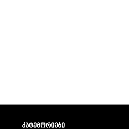
ᲙᲐᲢᲔᲒᲝᲠᲘᲔᲑᲘ