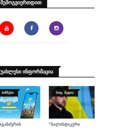
Შემოგვიერთდით
Უახლესი Ინფორმაცია
ᲑᲘᲖᲜᲔᲡᲘ
ᲡᲝᲪ. ᲛᲔᲓᲘᲐ
აგანძურის
"ბალისტიკური