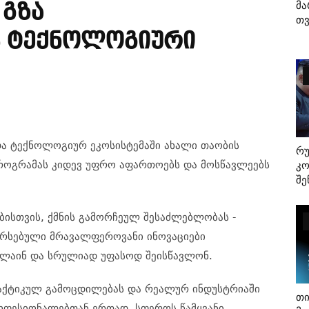
Მა
 Გზა
Თვ
ს Ტექნოლოგიური
ა
ტექნოლოგიურ
ეკოსისტემაში
ახალი
თაობის
Რ
როგრამას
კიდევ
უფრო
აფართოებს
და
მოსწავლეებს
Კო
Შე
ბისთვის
,
ქმნის
გამორჩეულ
შესაძლებლობას -
არსებული
მრავალფეროვანი
ინოვაციები
ლაინ
და
სრულიად
უფასოდ
შეისწავლონ
.
აქტიკულ
გამოცდილებას
და
რეალურ
ინდუსტრიაში
Თი
ოფესიონალებთან
ერთად
,
სფეროს
წამყვანი