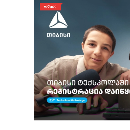
ᲑᲘᲖᲜᲔᲡᲘ