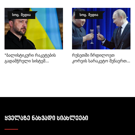
ᲡᲝᲪ. ᲛᲔᲓᲘᲐ
ᲡᲝᲪ. ᲛᲔᲓᲘᲐ
"ბალისტიკური Რაკეტების
Რუსეთში Ჩრდილოეთ
Გადამჭრელი Სისტემ...
Კორეის Სარაკეტო Შენაერთ...
ᲧᲕᲔᲚᲐᲖᲔ ᲜᲐᲮᲕᲐᲓᲘ ᲡᲘᲐᲮᲚᲔᲔᲑᲘ