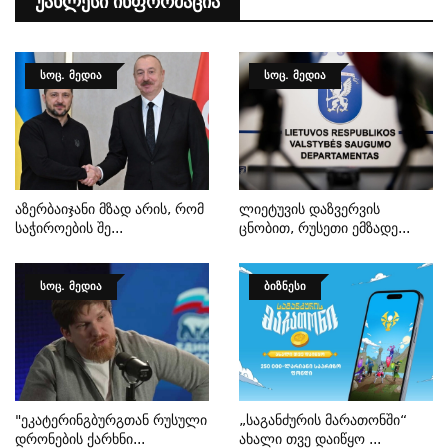
Უახლესი Ინფორმაცია
ᲡᲝᲪ. ᲛᲔᲓᲘᲐ
ᲡᲝᲪ. ᲛᲔᲓᲘᲐ
Აზერბაიჯანი Მზად Არის, Რომ
Ლიეტუვის Დაზვერვის
Საჭიროების Შე...
Ცნობით, Რუსეთი Ემზადე...
ᲡᲝᲪ. ᲛᲔᲓᲘᲐ
ᲑᲘᲖᲜᲔᲡᲘ
"ეკატერინგბურგთან Რუსული
„საგანძურის Მარათონში“
Დრონების Ქარხნი...
Ახალი Თვე Დაიწყო ...