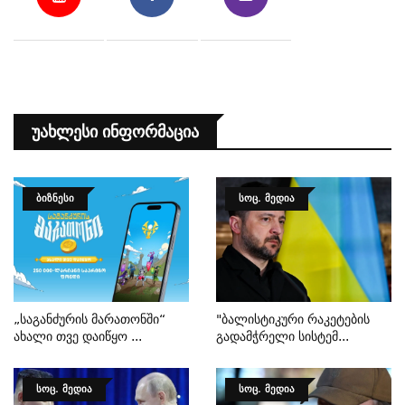
Უახლესი Ინფორმაცია
ᲑᲘᲖᲜᲔᲡᲘ
ᲡᲝᲪ. ᲛᲔᲓᲘᲐ
„საგანძურის Მარათონში“
"ბალისტიკური Რაკეტების
Ახალი Თვე Დაიწყო ...
Გადამჭრელი Სისტემ...
ᲡᲝᲪ. ᲛᲔᲓᲘᲐ
ᲡᲝᲪ. ᲛᲔᲓᲘᲐ