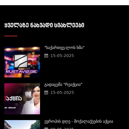
ᲧᲕᲔᲚᲐᲖᲔ ᲜᲐᲮᲕᲐᲓᲘ ᲡᲘᲐᲮᲚᲔᲔᲑᲘ
"საქართვე;ლოს Ხმა"
15-05-2025
Გადაცემა "რეაქცია"
15-05-2025
Ევროპის Დღე - Მოქალაქეების Აქცია