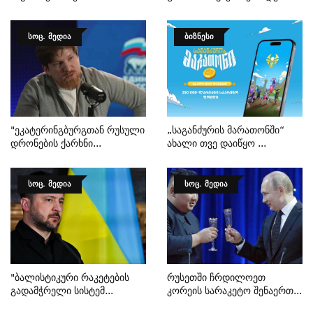
ᲡᲝᲪ. ᲛᲔᲓᲘᲐ
ᲑᲘᲖᲜᲔᲡᲘ
"ეკატერინგბურგთან Რუსული
„საგანძურის Მარათონში“
Დრონების Ქარხნი...
Ახალი Თვე Დაიწყო ...
ᲡᲝᲪ. ᲛᲔᲓᲘᲐ
ᲡᲝᲪ. ᲛᲔᲓᲘᲐ
"ბალისტიკური Რაკეტების
Რუსეთში Ჩრდილოეთ
Გადამჭრელი Სისტემ...
Კორეის Სარაკეტო Შენაერთ...