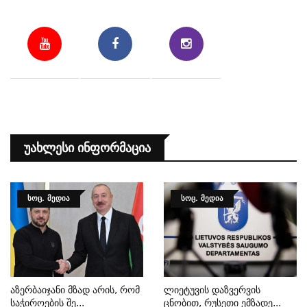
Უახლესი Ინფორმაცია
ᲡᲝᲪ. ᲛᲔᲓᲘᲐ
ᲡᲝᲪ. ᲛᲔᲓᲘᲐ
Აზერბაიჯანი Მზად Არის, Რომ
Ლიეტუვის Დაზვერვის
Საჭიროების Შე...
Ცნობით, Რუსეთი Ემზადე...