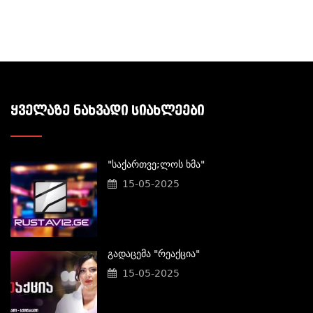
ᲧᲕᲔᲚᲐᲖᲔ ᲜᲐᲮᲕᲐᲓᲘ ᲡᲘᲐᲮᲚᲔᲔᲑᲘ
"საქართვე;ლოს Ხმა"
15-05-2025
Გადაცემა "რეაქცია"
15-05-2025