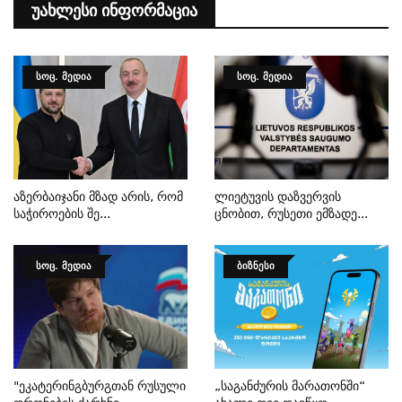
Უახლესი Ინფორმაცია
ᲡᲝᲪ. ᲛᲔᲓᲘᲐ
ᲡᲝᲪ. ᲛᲔᲓᲘᲐ
Აზერბაიჯანი Მზად Არის, Რომ
Ლიეტუვის Დაზვერვის
Საჭიროების Შე...
Ცნობით, Რუსეთი Ემზადე...
ᲡᲝᲪ. ᲛᲔᲓᲘᲐ
ᲑᲘᲖᲜᲔᲡᲘ
"ეკატერინგბურგთან Რუსული
„საგანძურის Მარათონში“