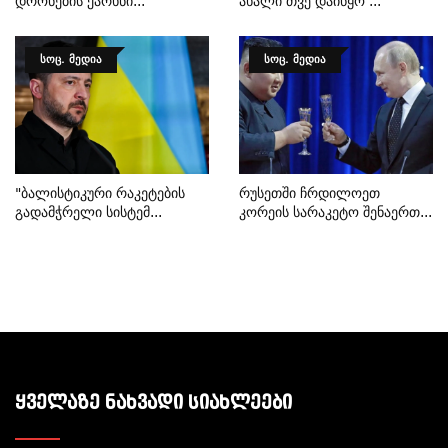
Დრონების Ქარხნი...
Ახალი Თვე Დაიწყო ...
ᲡᲝᲪ. ᲛᲔᲓᲘᲐ
ᲡᲝᲪ. ᲛᲔᲓᲘᲐ
"ბალისტიკური Რაკეტების
Რუსეთში Ჩრდილოეთ
Გადამჭრელი Სისტემ...
Კორეის Სარაკეტო Შენაერთ...
ᲧᲕᲔᲚᲐᲖᲔ ᲜᲐᲮᲕᲐᲓᲘ ᲡᲘᲐᲮᲚᲔᲔᲑᲘ